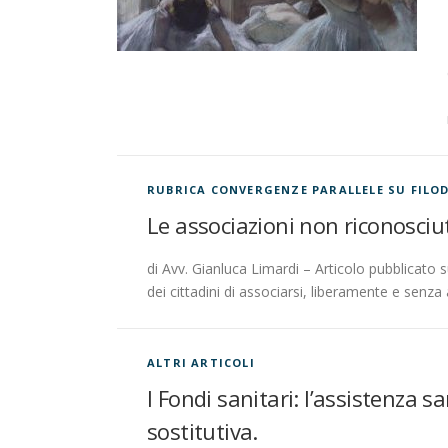
i
c
o
l
RUBRICA CONVERGENZE PARALLELE SU FILOD
Le associazioni non riconosciut
i
di Avv. Gianluca Limardi – Articolo pubblicato s
dei cittadini di associarsi, liberamente e senza
ALTRI ARTICOLI
I Fondi sanitari: l’assistenza 
sostitutiva.