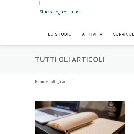
Passa
al
contenuto
LO STUDIO
ATTIVITÀ
CURRICU
TUTTI GLI ARTICOLI
Home
»
Tutti gli articoli
T
u