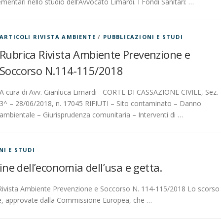
entari nello studio dell’Avvocato Limardi. I Fondi Sanitari: …
ARTICOLI RIVISTA AMBIENTE
/
PUBBLICAZIONI E STUDI
Rubrica Rivista Ambiente Prevenzione e
Soccorso N.114-115/2018
A cura di Avv. Gianluca Limardi CORTE DI CASSAZIONE CIVILE, Sez.
3^ – 28/06/2018, n. 17045 RIFIUTI – Sito contaminato – Danno
ambientale – Giurisprudenza comunitaria – Interventi di …
NI E STUDI
ine dell’economia dell’usa e getta.
in Rivista Ambiente Prevenzione e Soccorso N. 114-115/2018 Lo scorso
tive, approvate dalla Commissione Europea, che …