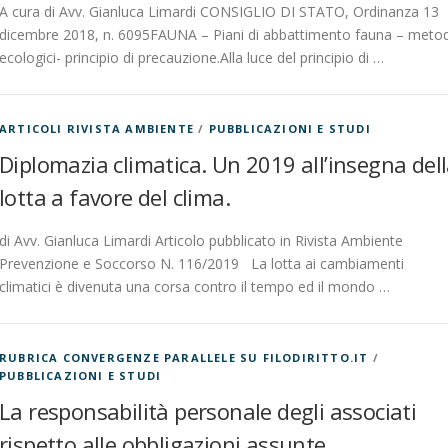
A cura di Avv. Gianluca Limardi CONSIGLIO DI STATO, Ordinanza 13
dicembre 2018, n. 6095FAUNA – Piani di abbattimento fauna – metod
ecologici- principio di precauzione.Alla luce del principio di …
ARTICOLI RIVISTA AMBIENTE
/
PUBBLICAZIONI E STUDI
Diplomazia climatica. Un 2019 all’insegna del
lotta a favore del clima.
di Avv. Gianluca Limardi Articolo pubblicato in Rivista Ambiente
Prevenzione e Soccorso N. 116/2019 La lotta ai cambiamenti
climatici è divenuta una corsa contro il tempo ed il mondo …
RUBRICA CONVERGENZE PARALLELE SU FILODIRITTO.IT
/
PUBBLICAZIONI E STUDI
La responsabilità personale degli associati
rispetto alle obbligazioni assunte