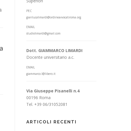
Superiori
i
PEC
gianlucalimardi@ordineavvocatiroma.org
EMAIL
studiolimardi@gmail.com
la
Dott. GIAMMARCO LIMARDI
Docente universitario a.c.
EMAIL
giammarco.l@libero.it
Via Giuseppe Pisanelli n.4
00196 Roma
Tel. +39 06/31052081
ARTICOLI RECENTI