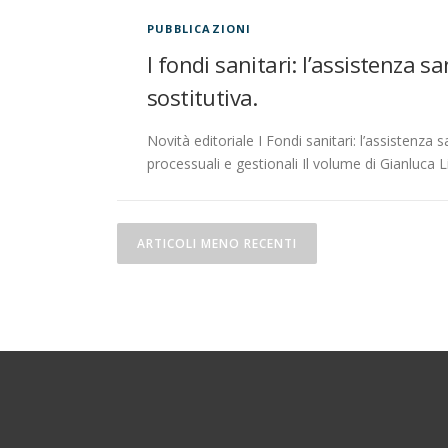
PUBBLICAZIONI
I fondi sanitari: l’assistenza 
sostitutiva.
Novità editoriale I Fondi sanitari: l’assistenza
processuali e gestionali Il volume di Gianluca L
N
ARTICOLI MENO RECENTI
a
v
i
g
a
z