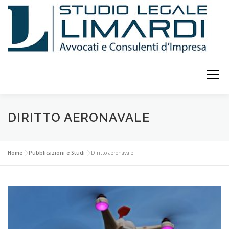
Passa
al
contenuto
Menu
LO STUDIO
ATTIVITÀ
CURRICULUM
DIRITTO AERONAVALE
PUBBLICAZIONI E STUDI
EVENTI E CONFERENZE
Home
»
Pubblicazioni e Studi
»
Diritto aeronavale
CONSULENTI
COLLABORATORI
FOTO