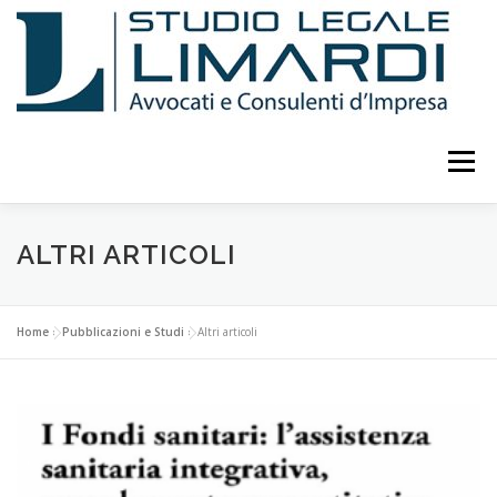
Passa
al
contenuto
Menu
LO STUDIO
ATTIVITÀ
CURRICULUM
ALTRI ARTICOLI
PUBBLICAZIONI E STUDI
EVENTI E CONFERENZE
Home
»
Pubblicazioni e Studi
»
Altri articoli
CONSULENTI
COLLABORATORI
FOTO