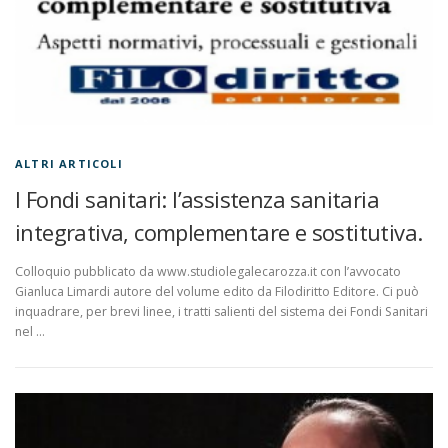
ALTRI ARTICOLI
I Fondi sanitari: l’assistenza sanitaria
integrativa, complementare e sostitutiva.
Colloquio pubblicato da www.studiolegalecarozza.it con l’avvocato
Gianluca Limardi autore del volume edito da Filodiritto Editore. Ci può
inquadrare, per brevi linee, i tratti salienti del sistema dei Fondi Sanitari
nel …