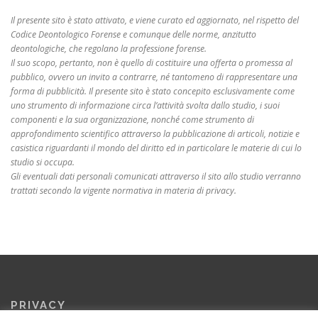
Il presente sito è stato attivato, e viene curato ed aggiornato, nel rispetto del
Codice Deontologico Forense e comunque delle norme, anzitutto
deontologiche, che regolano la professione forense.
Il suo scopo, pertanto, non è quello di costituire una offerta o promessa al
pubblico, ovvero un invito a contrarre, né tantomeno di rappresentare una
forma di pubblicità. Il presente sito è stato concepito esclusivamente come
uno strumento di informazione circa l’attività svolta dallo studio, i suoi
componenti e la sua organizzazione, nonché come strumento di
approfondimento scientifico attraverso la pubblicazione di articoli, notizie e
casistica riguardanti il mondo del diritto ed in particolare le materie di cui lo
studio si occupa.
Gli eventuali dati personali comunicati attraverso il sito allo studio verranno
trattati secondo la vigente normativa in materia di privacy.
PRIVACY