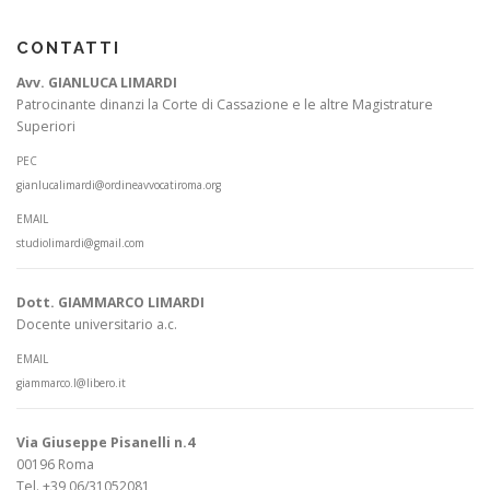
CONTATTI
Avv. GIANLUCA LIMARDI
Patrocinante dinanzi la Corte di Cassazione e le altre Magistrature
Superiori
PEC
gianlucalimardi@ordineavvocatiroma.org
EMAIL
studiolimardi@gmail.com
Dott. GIAMMARCO LIMARDI
Docente universitario a.c.
EMAIL
giammarco.l@libero.it
Via Giuseppe Pisanelli n.4
00196 Roma
Tel. +39 06/31052081