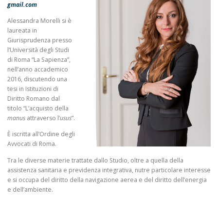
gmail.com
Alessandra Morelli si è
laureata in
Giurisprudenza presso
l’Università degli Studi
di Roma “La Sapienza”,
nell’anno accademico
2016, discutendo una
tesi in Istituzioni di
Diritto Romano dal
titolo “L’acquisto della
manus
attraverso l’
usus
”.
È iscritta all’Ordine degli
Avvocati di Roma.
Tra le diverse materie trattate dallo Studio, oltre a quella della
assistenza sanitaria e previdenza integrativa, nutre particolare interesse
e si occupa del diritto della navigazione aerea e del diritto dell’energia
e dell’ambiente.