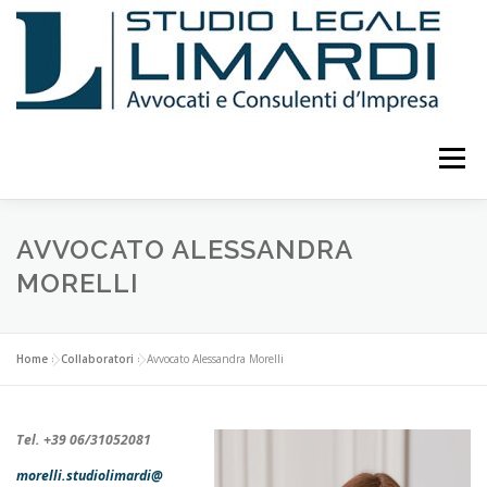
Passa
al
contenuto
Menu
LO STUDIO
ATTIVITÀ
CURRICULUM
AVVOCATO ALESSANDRA
MORELLI
PUBBLICAZIONI E STUDI
EVENTI E CONFERENZE
Home
»
Collaboratori
»
Avvocato Alessandra Morelli
CONSULENTI
COLLABORATORI
FOTO
Tel. +39 06/31052081
morelli.studiolimardi@