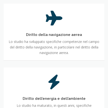
Diritto
della
navigazione
aerea
Diritto della navigazione aerea
Lo studio ha sviluppato specifiche competenze nel campo
del diritto della navigazione, in particolare nel diritto della
navigazione aerea.
Diritto
dell’energia
e
dell’ambiente
Diritto dell’energia e dell’ambiente
Lo studio ha maturato, in questi anni, specifiche