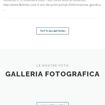
Filodiritto il 12 novembre 2020. Tutti i diritti sono di Filodiritto.
http://www.filodiritto.com è uno dei primi portali d’informazione giuridica
…
TUTTI GLI ARTICOLI
LE NOSTRE FOTO
GALLERIA FOTOGRAFICA