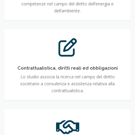
competenze nel campo del diritto dell’energia e
dell’ambiente.
Contrattualistica,
diritti
reali
ed
obbligazioni
Contrattualistica, diritti reali ed obbligazioni
Lo studio associa la ricerca nel campo del diritto
societario a consulenza e assistenza relativa alla
contrattualistica.
Relazioni
esterne
e