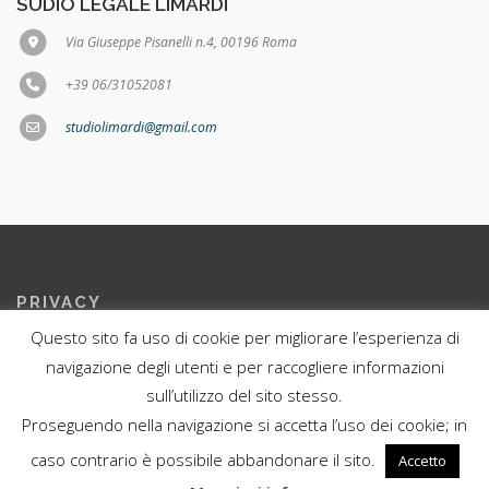
SUDIO LEGALE LIMARDI
Via Giuseppe Pisanelli n.4, 00196 Roma
+39 06/31052081
studiolimardi@gmail.com
PRIVACY
Questo sito fa uso di cookie per migliorare l’esperienza di
Privacy Policy del sito
navigazione degli utenti e per raccogliere informazioni
sull’utilizzo del sito stesso.
Proseguendo nella navigazione si accetta l’uso dei cookie; in
caso contrario è possibile abbandonare il sito.
Accetto
I cookie ci aiutano ad erogare servizi di qualità. Utilizzando i nostri
Copyright ©2019 Studio Legale Limardi
servizi, l'utente accetta le nostre modalità d'uso dei