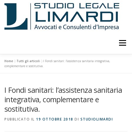
Passa
al
contenuto
Menu
Home
»
Tutti gli articoli
»
I Fondi sanitari: l’assistenza sanitaria integrativa,
LO STUDIO
ATTIVITÀ
CURRICULUM
complementare e sostitutiva.
I Fondi sanitari: l’assistenza sanitaria
PUBBLICAZIONI E STUDI
EVENTI E CONFERENZE
integrativa, complementare e
sostitutiva.
CONSULENTI
COLLABORATORI
FOTO
PUBBLICATO IL
19 OTTOBRE 2018
DI
STUDIOLIMARDI