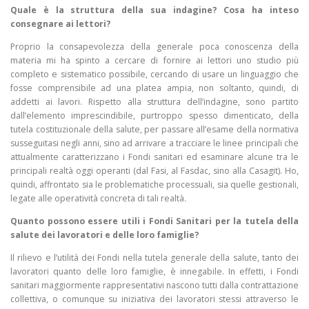
Quale è la struttura della sua indagine? Cosa ha inteso
consegnare ai lettori?
Proprio la consapevolezza della generale poca conoscenza della
materia mi ha spinto a cercare di fornire ai lettori uno studio più
completo e sistematico possibile, cercando di usare un linguaggio che
fosse comprensibile ad una platea ampia, non soltanto, quindi, di
addetti ai lavori. Rispetto alla struttura dell’indagine, sono partito
dall’elemento imprescindibile, purtroppo spesso dimenticato, della
tutela costituzionale della salute, per passare all’esame della normativa
susseguitasi negli anni, sino ad arrivare a tracciare le linee principali che
attualmente caratterizzano i Fondi sanitari ed esaminare alcune tra le
principali realtà oggi operanti (dal Fasi, al Fasdac, sino alla Casagit). Ho,
quindi, affrontato sia le problematiche processuali, sia quelle gestionali,
legate alle operatività concreta di tali realtà.
Quanto possono essere utili i Fondi Sanitari per la tutela della
salute dei lavoratori e delle loro famiglie?
Il rilievo e l’utilità dei Fondi nella tutela generale della salute, tanto dei
lavoratori quanto delle loro famiglie, è innegabile. In effetti, i Fondi
sanitari maggiormente rappresentativi nascono tutti dalla contrattazione
collettiva, o comunque su iniziativa dei lavoratori stessi attraverso le