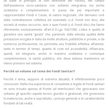
(in base al principio di non selezione del rischio), nel campo
dell’assistenza socio-sanitaria: non soltanto integrativa, ma anche
sostitutiva e complementare. Si passa dai più importanti e
rappresentativi Fondi e Casse, di natura negoziale, che derivano cioè
dalla contrattazione collettiva ed aziendale (c.d. Fondi non doc), alla
società di mutuo soccorso, sino a quei Fondi (c.d. Fondi doc) che fanno
riferimento esclusivamente all’art.9 D.Lgs. 502/1992. L’idea è quella di
garantire una sanità “giusta” che, partendo dalla elevata qualità delle
prestazioni erogata in Italia da molte strutture, pubbliche e private, e da
numerosi professionisti, ne permetta una fruibilità effettiva all’utente:
tanto in termini di tempi, quanto di costi ed accessibilità. Affiancare,
quindi, ed integrare, anche in maniera sostitutiva o comunque
complementare, la sanità pubblica, che deve tuttavia mantenere un
rilievo primario nel sistema.
Perché un volume sul tema dei Fondi Sanitari?
Perché il tema, seppure di estrema attualità, è effettivamente poco
conosciuto. Nella mia esperienza di consulente e legale di Fondi sanitari
mi sono trovato spesso di fronte ad interlocutori che ignoravano non
soltanto gli specifici aspetti tecnici, giuridici e gestionali, che governano
la materia ma, anche e soprattutto, i principi generali e le caratteristiche
fondanti di tali realtà.