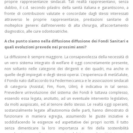
proprie rappresentanze sindacali. Tali realtà rappresentano, senza
dubbio, il c.d. secondo pilastro della sanità italiana e garantiscono, a
fronte di contribuzioni valutate e concordate dagli stessi interessati
attraverso le proprie rappresentanze, prestazioni sanitarie di
molteplice genere: dall’intervento di alta chirurgia, all’accertamento
diagnostico, alle cure odontoiatriche.
A che punto siamo nella diffusione diffusione dei Fondi Sanitari e
quali evoluzioni prevede nei prossimi anni?
La diffusione è sempre maggiore. La consapevolezza della necessità di
un vero sistema integrato di welfare è oggi concretamente presente,
non soltanto nelle categorie dei dirigenti e dei quadri, ma anche in
quelle degli impiegati e degli stessi operai. L’esperienza di metàSalute,
il Fondo nato dall’accordo tra Federmeccanica e le associazioni sindacali
di categoria (Assistal, Fim, Fiom, Uilm), è indicativa in tal senso.
Prevedere un’evoluzione del sistema dei Fondi è tuttavia complesso,
essendo essa legata, anzitutto, ad un eventuale intervento legislativo,
da molti auspiscato, ed al tenore dello stesso. Le realtà oggi operanti,
sostanzialmente legate all’autonomia delle parti, hanno dimostrato di
funzionare in maniera egregia, assumendo le giuste iniziative e
soddisfacendo le esigenze ed aspettative dei propri iscritti. Il tutto
senza dimenticare la loro importanza ai fini della sostenibilità