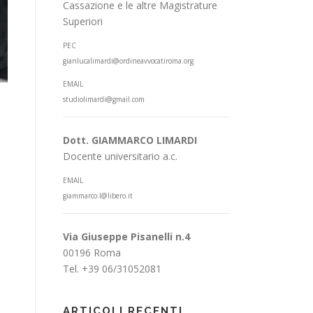
Cassazione e le altre Magistrature
Superiori
PEC
gianlucalimardi@ordineavvocatiroma.org
EMAIL
studiolimardi@gmail.com
Dott. GIAMMARCO LIMARDI
Docente universitario a.c.
EMAIL
giammarco.l@libero.it
Via Giuseppe Pisanelli n.4
00196 Roma
Tel. +39 06/31052081
ARTICOLI RECENTI