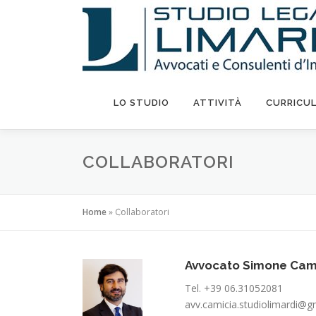
Passa
al
contenuto
LO STUDIO
ATTIVITÀ
CURRICU
COLLABORATORI
Home
»
Collaboratori
Avvocato Simone Cam
Tel. +39 06.31052081
avv.camicia.studiolimardi@g