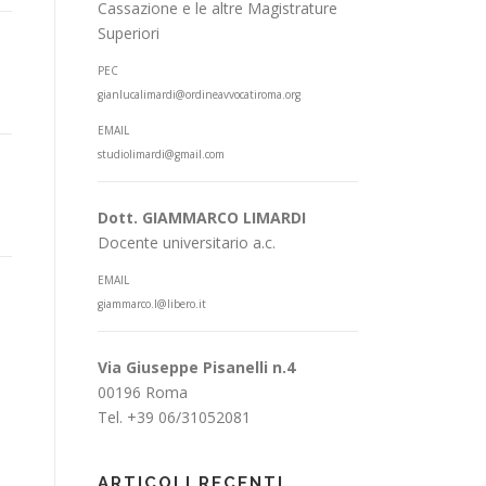
Cassazione e le altre Magistrature
Superiori
PEC
gianlucalimardi@ordineavvocatiroma.org
EMAIL
studiolimardi@gmail.com
Dott. GIAMMARCO LIMARDI
Docente universitario a.c.
EMAIL
giammarco.l@libero.it
Via Giuseppe Pisanelli n.4
00196 Roma
Tel. +39 06/31052081
ARTICOLI RECENTI