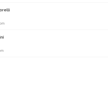
relli
com
ni
com