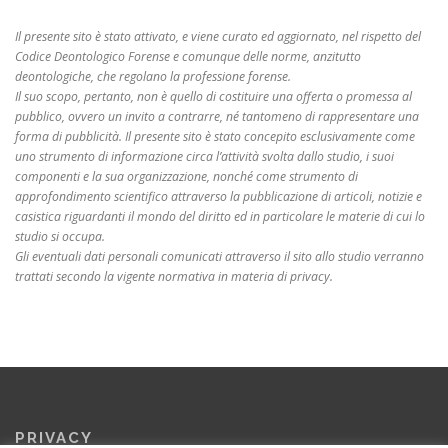
Il presente sito è stato attivato, e viene curato ed aggiornato, nel rispetto del
Codice Deontologico Forense e comunque delle norme, anzitutto
deontologiche, che regolano la professione forense.
Il suo scopo, pertanto, non è quello di costituire una offerta o promessa al
pubblico, ovvero un invito a contrarre, né tantomeno di rappresentare una
forma di pubblicità. Il presente sito è stato concepito esclusivamente come
uno strumento di informazione circa l’attività svolta dallo studio, i suoi
componenti e la sua organizzazione, nonché come strumento di
approfondimento scientifico attraverso la pubblicazione di articoli, notizie e
casistica riguardanti il mondo del diritto ed in particolare le materie di cui lo
studio si occupa.
Gli eventuali dati personali comunicati attraverso il sito allo studio verranno
trattati secondo la vigente normativa in materia di privacy.
PRIVACY