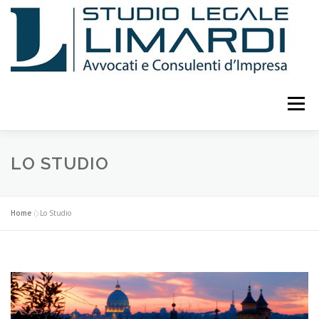
Passa
al
contenuto
Menu
LO STUDIO
ATTIVITÀ
CURRICULUM
LO STUDIO
PUBBLICAZIONI E STUDI
EVENTI E CONFERENZE
Home
»
Lo Studio
CONSULENTI
COLLABORATORI
FOTO