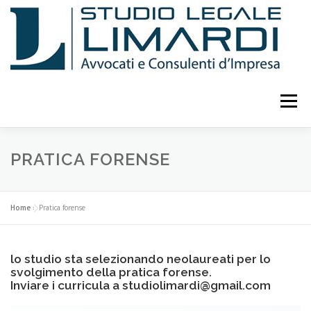
Passa
al
contenuto
Menu
LO STUDIO
ATTIVITÀ
CURRICULUM
PRATICA FORENSE
PUBBLICAZIONI E STUDI
EVENTI E CONFERENZE
Home
»
Pratica forense
lo studio sta selezionando neolaureati per lo
CONSULENTI
COLLABORATORI
FOTO
svolgimento della pratica forense.
Inviare i curricula a
studiolimardi@gmail.com