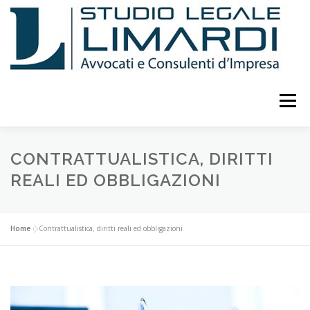
Passa
al
contenuto
Menu
LO STUDIO
ATTIVITÀ
CURRICULUM
CONTRATTUALISTICA, DIRITTI
REALI ED OBBLIGAZIONI
PUBBLICAZIONI E STUDI
EVENTI E CONFERENZE
Home
»
Contrattualistica, diritti reali ed obbligazioni
CONSULENTI
COLLABORATORI
FOTO