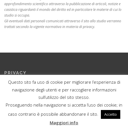
approfondimento scientifico attraverso la pubblicazione di articoli, notizie e
casistica riguardanti il mondo del diritto ed in particolare le materie di cui lo
studio si occupa.
Gli eventuali dati personali comunicati attraverso il sito allo studio verranno
trattati secondo la vigente normativa in materia di privacy.
PRIVACY
Questo sito fa uso di cookie per migliorare l’esperienza di
Privacy Policy del sito
navigazione degli utenti e per raccogliere informazioni
sull’utilizzo del sito stesso.
Proseguendo nella navigazione si accetta l’uso dei cookie; in
caso contrario è possibile abbandonare il sito.
Accetto
I cookie ci aiutano ad erogare servizi di qualità. Utilizzando i nostri
Copyright ©2019 Studio Legale Limardi
servizi, l'utente accetta le nostre modalità d'uso dei
Maggiori info
cookie.
Ulteriori informazioni
OK