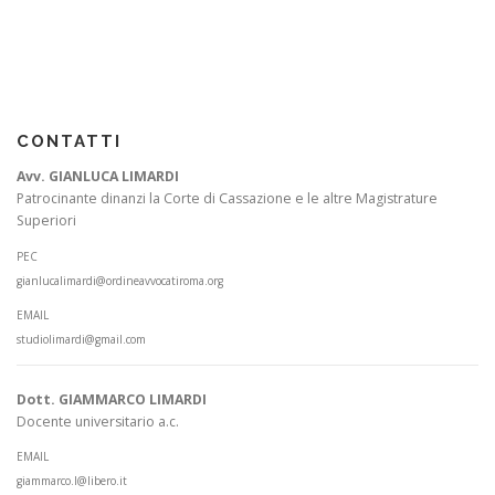
CONTATTI
Avv. GIANLUCA LIMARDI
Patrocinante dinanzi la Corte di Cassazione e le altre Magistrature
Superiori
PEC
gianlucalimardi@ordineavvocatiroma.org
EMAIL
studiolimardi@gmail.com
Dott. GIAMMARCO LIMARDI
Docente universitario a.c.
EMAIL
giammarco.l@libero.it