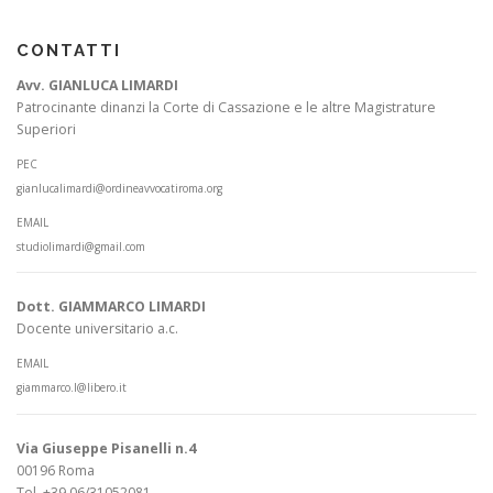
CONTATTI
Avv. GIANLUCA LIMARDI
Patrocinante dinanzi la Corte di Cassazione e le altre Magistrature
Superiori
PEC
gianlucalimardi@ordineavvocatiroma.org
EMAIL
studiolimardi@gmail.com
Dott. GIAMMARCO LIMARDI
Docente universitario a.c.
EMAIL
giammarco.l@libero.it
Via Giuseppe Pisanelli n.4
00196 Roma
Tel. +39 06/31052081