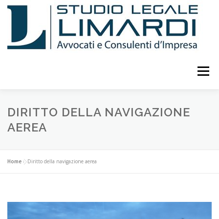
Passa
al
contenuto
Menu
LO STUDIO
ATTIVITÀ
CURRICULUM
DIRITTO DELLA NAVIGAZIONE
AEREA
PUBBLICAZIONI E STUDI
EVENTI E CONFERENZE
Home
»
Diritto della navigazione aerea
CONSULENTI
COLLABORATORI
FOTO