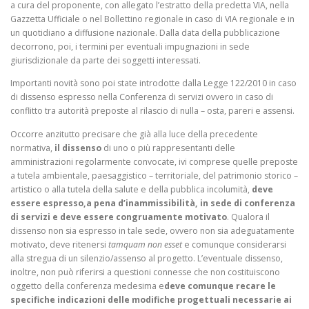
a cura del proponente, con allegato l’estratto della predetta VIA, nella
Gazzetta Ufficiale o nel Bollettino regionale in caso di VIA regionale e in
un quotidiano a diffusione nazionale. Dalla data della pubblicazione
decorrono, poi, i termini per eventuali impugnazioni in sede
giurisdizionale da parte dei soggetti interessati.
Importanti novità sono poi state introdotte dalla Legge 122/2010 in caso
di dissenso espresso nella Conferenza di servizi ovvero in caso di
conflitto tra autorità preposte al rilascio di nulla – osta, pareri e assensi.
Occorre anzitutto precisare che già alla luce della precedente
normativa,
il dissenso
di uno o più rappresentanti delle
amministrazioni regolarmente convocate, ivi comprese quelle preposte
a tutela ambientale, paesaggistico – territoriale, del patrimonio storico –
artistico o alla tutela della salute e della pubblica incolumità,
deve
essere espresso,a pena d’inammissibilità,
in sede di conferenza
di servizi e deve essere congruamente motivato
. Qualora il
dissenso non sia espresso in tale sede, ovvero non sia adeguatamente
motivato, deve ritenersi
tamquam non esset
e comunque considerarsi
alla stregua di un silenzio/assenso al progetto. L’eventuale dissenso,
inoltre, non può riferirsi a questioni connesse che non costituiscono
oggetto della conferenza medesima e
deve comunque recare le
specifiche indicazioni delle modifiche progettuali necessarie ai