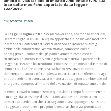
ambito di Valutazione di Impatto Ambientale (VIA) alla
luce delle modifiche apportate dalla legge n.
122/2010
Avv. Gianluca Limardi
La
Legge 30 luglio 2010 n. 122
(di conversione, con modificazioni, del
Decreto Legge 31.05.2010 n.78), ha apportato alcune rilevanti modifiche
in materia di Conferenza di Servizi, andando ad incidere su tutti gli
ambiti delle autorizzazioni amministrative, compreso quello
paesaggistico – ambientale, già particolarmente complesso e
stratificato. I numerosi interventi legislativi in materia (a partire dalla
Legge 241/1990 che ha introdotto l’Istituto) seppure mossi dall’intento di
semplificare l’azione amministrativa, hanno reso invece l’opera
dell’interprete ancora più complessa, in particolare con riferimento agli
endoprocedimenti autorizzativi in materia paesaggistica, ambientale ed
energetica, compresi all’interno delle valutazioni di impatto ambientale.
In effetti, il quadro complessivo in quest’ultimo campo è rappresentato,
a tutt’oggi, da un insieme di disposizioni attuative che definiscono
termini e procedimenti che si susseguono e sovrappongono senza che
il soggetto proponente il progetto (avente, anche in via ipotetica, un