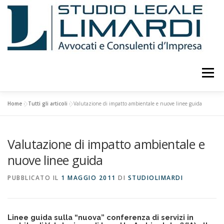
Passa
al
contenuto
Menu
Home
»
Tutti gli articoli
»
Valutazione di impatto ambientale e nuove linee guida
LO STUDIO
ATTIVITÀ
CURRICULUM
Valutazione di impatto ambientale e
PUBBLICAZIONI E STUDI
EVENTI E CONFERENZE
nuove linee guida
PUBBLICATO IL
1 MAGGIO 2011
DI
STUDIOLIMARDI
CONSULENTI
COLLABORATORI
FOTO
Linee guida sulla “nuova” conferenza di servizi in