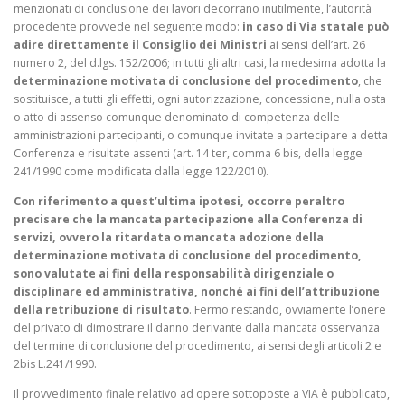
menzionati di conclusione dei lavori decorrano inutilmente, l’autorità
procedente provvede nel seguente modo:
in caso di Via statale può
adire direttamente il Consiglio dei Ministri
ai sensi dell’art. 26
numero 2, del d.lgs. 152/2006; in tutti gli altri casi, la medesima adotta la
determinazione motivata di conclusione del procedimento
, che
sostituisce, a tutti gli effetti, ogni autorizzazione, concessione, nulla osta
o atto di assenso comunque denominato di competenza delle
amministrazioni partecipanti, o comunque invitate a partecipare a detta
Conferenza e risultate assenti (art. 14 ter, comma 6 bis, della legge
241/1990 come modificata dalla legge 122/2010).
Con riferimento a quest’ultima ipotesi, occorre peraltro
precisare che la mancata partecipazione alla Conferenza di
servizi, ovvero la ritardata o mancata adozione della
determinazione motivata di conclusione del procedimento,
sono valutate ai fini della responsabilità dirigenziale o
disciplinare ed amministrativa, nonché ai fini dell’attribuzione
della retribuzione di risultato
. Fermo restando, ovviamente l’onere
del privato di dimostrare il danno derivante dalla mancata osservanza
del termine di conclusione del procedimento, ai sensi degli articoli 2 e
2bis L.241/1990.
Il provvedimento finale relativo ad opere sottoposte a VIA è pubblicato,