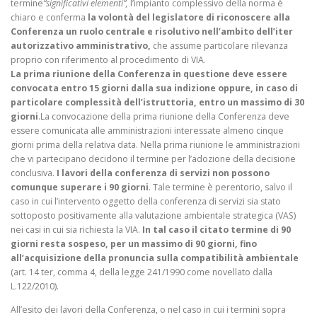
termine
“significativi elementi”,
l’impianto complessivo della norma è
chiaro e conferma
la volontà del legislatore di riconoscere alla
Conferenza un ruolo centrale e risolutivo nell’ambito dell’iter
autorizzativo amministrativo,
che assume particolare rilevanza
proprio con riferimento al procedimento di VIA.
La prima riunione della Conferenza in questione
deve essere
convocata entro 15 giorni dalla sua indizione oppure, in caso di
particolare complessità dell’istruttoria, entro un massimo di 30
giorni
.La convocazione della prima riunione della Conferenza deve
essere comunicata alle amministrazioni interessate almeno cinque
giorni prima della relativa data. Nella prima riunione le amministrazioni
che vi partecipano decidono il termine per l’adozione della decisione
conclusiva.
I lavori della conferenza di servizi non possono
comunque superare i 90 giorni
.
Tale termine è perentorio, salvo il
caso in cui l’intervento oggetto della conferenza di servizi sia stato
sottoposto positivamente alla valutazione ambientale strategica (VAS)
nei casi in cui sia richiesta la VIA.
In tal caso il citato termine di 90
giorni resta sospeso, per un massimo di 90 giorni, fino
all’acquisizione della pronuncia sulla compatibilità ambientale
(art. 14 ter, comma 4, della legge 241/1990 come novellato dalla
L.122/2010).
All’esito dei lavori della Conferenza, o nel caso in cui i termini sopra