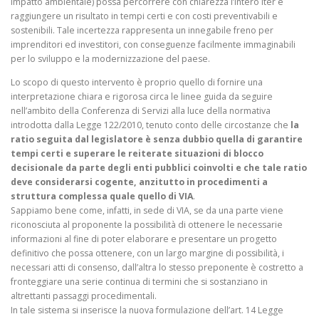
impatto ambientale) possa percorrere con chiarezza l’intero iter e
raggiungere un risultato in tempi certi e con costi preventivabili e
sostenibili. Tale incertezza rappresenta un innegabile freno per
imprenditori ed investitori, con conseguenze facilmente immaginabili
per lo sviluppo e la modernizzazione del paese.
Lo scopo di questo intervento è proprio quello di fornire una
interpretazione chiara e rigorosa circa le linee guida da seguire
nell’ambito della Conferenza di Servizi alla luce della normativa
introdotta dalla Legge 122/2010, tenuto conto delle circostanze che
la
ratio seguita dal legislatore è senza dubbio quella di
garantire
tempi certi e superare le reiterate situazioni di blocco
decisionale da parte degli enti pubblici coinvolti e che tale ratio
deve considerarsi cogente, anzitutto in procedimenti a
struttura complessa quale quello di VIA
.
Sappiamo bene come, infatti, in sede di VIA, se da una parte viene
riconosciuta al proponente la possibilità di ottenere le necessarie
informazioni al fine di poter elaborare e presentare un progetto
definitivo che possa ottenere, con un largo margine di possibilità, i
necessari atti di consenso, dall’altra lo stesso preponente è costretto a
fronteggiare una serie continua di termini che si sostanziano in
altrettanti passaggi procedimentali.
In tale sistema si inserisce la nuova formulazione dell’art. 14 Legge