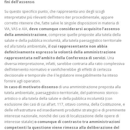
fini dell’assenso
.
Su questo specifico punto, che rappresenta uno degli scogli
interpretativi più rilevanti dell’intero iter procedimentale, appare
corretto ritenere che, fatte salve le singole disposizioni in materia di
VIA, VAS e AIA,
deve comunque considerarsi acquisito l’assenso
della amministrazione
, comprese quelle preposte alla tutela della
salute e della pubblica incolumità, alla tutela paesaggistico territoriale
ed alla tutela ambientale
, il cui rappresentante non abbia
definitivamente espresso la volontà della amministrazione
rappresentata nell’ambito della Conferenza di servizi.
Una
diversa interpretazione, infatti, sarebbe contraria alla ratio complessiva
dell’intervento normativo e vanificherebbe gli effetti di certezza
decisionale e temporale che il legislatore innegabilmente ha inteso
fornire agli operatori.
In caso di motivato dissenso
di una amministrazione preposta alla
tutela ambientale, paesaggistico-territoriale, del patrimonio storico-
artistico o alla tutela della salute e della pubblica incolumità (con
esclusione dei casi di cui all’art. 117, ottavo comma, della Costituzione, e
delle infrastrutture ed insediamenti produttivi strategici e di preminente
interesse nazionale, nonché dei casi di localizzazione delle opere di
interesse statale)
o comunque di contrasto tra amministrazioni
competenti la questione viene rimessa
alla deliberazione del