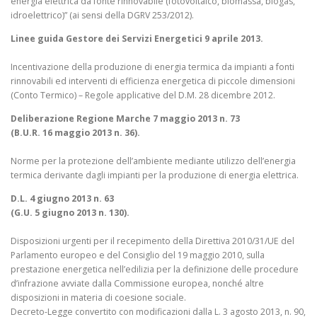
energia elettrica da fonte rinnovabile (fotovoltaico, biomassa, biogas,
idroelettrico)” (ai sensi della DGRV 253/2012).
Linee guida Gestore dei Servizi Energetici 9 aprile 2013.
Incentivazione della produzione di energia termica da impianti a fonti
rinnovabili ed interventi di efficienza energetica di piccole dimensioni
(Conto Termico) – Regole applicative del D.M. 28 dicembre 2012.
Deliberazione Regione Marche 7 maggio 2013 n. 73
(B.U.R. 16 maggio 2013 n. 36).
Norme per la protezione dell’ambiente mediante utilizzo dell’energia
termica derivante dagli impianti per la produzione di energia elettrica.
D.L. 4 giugno 2013 n. 63
(G.U. 5 giugno 2013 n. 130).
Disposizioni urgenti per il recepimento della Direttiva 2010/31/UE del
Parlamento europeo e del Consiglio del 19 maggio 2010, sulla
prestazione energetica nell’edilizia per la definizione delle procedure
d’infrazione avviate dalla Commissione europea, nonché altre
disposizioni in materia di coesione sociale.
Decreto-Legge convertito con modificazioni dalla L. 3 agosto 2013, n. 90,