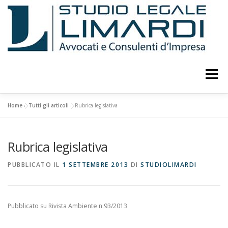
Passa
al
contenuto
Menu
Home
»
Tutti gli articoli
»
Rubrica legislativa
LO STUDIO
ATTIVITÀ
CURRICULUM
Rubrica legislativa
PUBBLICAZIONI E STUDI
EVENTI E CONFERENZE
PUBBLICATO IL
1 SETTEMBRE 2013
DI
STUDIOLIMARDI
CONSULENTI
COLLABORATORI
FOTO
Pubblicato su Rivista Ambiente n.93/2013