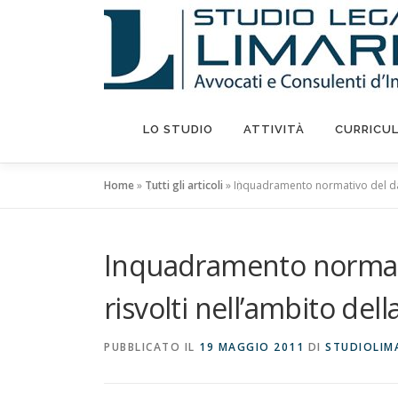
Passa
al
contenuto
LO STUDIO
ATTIVITÀ
CURRICU
Home
»
Tutti gli articoli
»
Inquadramento normativo del dann
Inquadramento normat
risvolti nell’ambito dell
PUBBLICATO IL
19 MAGGIO 2011
DI
STUDIOLIM