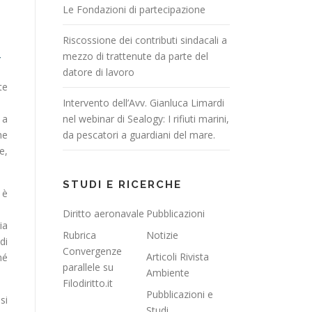
Le Fondazioni di partecipazione
Riscossione dei contributi sindacali a
mezzo di trattenute da parte del
datore di lavoro
te
Intervento dell’Avv. Gianluca Limardi
 a
nel webinar di Sealogy: I rifiuti marini,
he
da pescatori a guardiani del mare.
e,
STUDI E RICERCHE
 è
Diritto aeronavale
Pubblicazioni
ia
Rubrica
Notizie
di
Convergenze
Articoli Rivista
hé
parallele su
Ambiente
Filodiritto.it
Pubblicazioni e
si
Studi