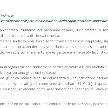
’indirizzo
to-senza-norme-prospettive-ed-evoluzioni-della-rappresentanza-sindacale/
presentano, all’interno del panorama italiano, un elemento di for
di una sistematica disciplina in merito.
 in materia sindacale e di lavoro sono rimaste pressoché inapplicate, sia
ndate nel corso dei decenni, sia della forza decisoria dei sindacati c
o, versatile con riferimento alle esigenze e alle necessità lavoristich
 di organizzazione sindacale, in particolar modo a livello aziendale,
e in cui versano gli odierni sindacati.
ne giuridica, manca, a causa dell’assenza di una legislazione ordinar
stri per i sindacati (così come previsto dall’art. 39 Cost.), i quali, 
lo civilistico, solamente come associazioni non riconosciute, ancorc
ca che incide sulla stipula dei contratti collettivi nazionali, poiché es