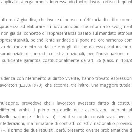
pplicabilità erga omnes, interessando tanto i lavoratori iscritti quan
alla realtà giuridica, che invece riconosce un’efficacia di diritto comu
urisprudenza ad elaborare il nuovo principio che informa lo svolgimen
a, non già dal concetto di rappresentanza basato sul mandato attribui
 rappresentatività, poiché l’ente sindacale si pone nell’ordinamento co
alenza del movimento sindacale e degli atti che da esso scaturiscono
sprudenziali ai contratti collettivi nazionali, per l’individuazione e 
sufficiente garantita costituzionalmente dall’art. 36 (Cass. n. 163/8
prudenza con riferimento al diritto vivente, hanno trovato espression
avoratori (L.300/1970), che accorda, tra l’altro, una maggiore tutela 
rmulazione, prevedeva che i lavoratori avessero diritto di costitui
ifferenti ambiti. Il primo era quello delle associazioni aderenti al
vello nazionale – lettera a) – ed il secondo considerava, invece, 
nfederazioni, ma firmatarie di contratti collettivi nazionali o provincia
 b) –. Il primo dei due requisiti, però, presentò diverse problematiche d