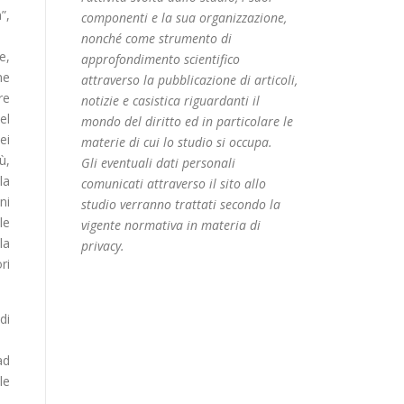
”,
componenti e la sua organizzazione,
nonché come strumento di
e,
approfondimento scientifico
me
attraverso la pubblicazione di articoli,
re
notizie e casistica riguardanti il
el
mondo del diritto ed in particolare le
ei
materie di cui lo studio si occupa.
ù,
Gli eventuali dati personali
la
comunicati attraverso il sito allo
ni
studio verranno trattati secondo la
le
vigente normativa in materia di
la
privacy.
ri
di
ad
le