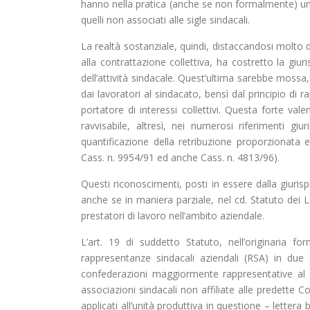
hanno nella pratica (anche se non formalmente) un’a
quelli non associati alle sigle sindacali.
La realtà sostanziale, quindi, distaccandosi molto d
alla contrattazione collettiva, ha costretto la gi
dell’attività sindacale. Quest’ultima sarebbe moss
dai lavoratori al sindacato, bensì dal principio di
portatore di interessi collettivi. Questa forte v
ravvisabile, altresì, nei numerosi riferimenti giuri
quantificazione della retribuzione proporzionata e 
Cass. n. 9954/91 ed anche Cass. n. 4813/96).
Questi riconoscimenti, posti in essere dalla giuris
anche se in maniera parziale, nel cd. Statuto dei L
prestatori di lavoro nell’ambito aziendale.
L’art. 19 di suddetto Statuto, nell’originaria fo
rappresentanze sindacali aziendali (RSA) in due d
confederazioni maggiormente rappresentative al li
associazioni sindacali non affiliate alle predette Co
applicati all’unità produttiva in questione – lettera