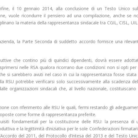
.
infine, il 10 gennaio 2014, alla conclusione di un Testo Unico sul
ne, vuole ricondurre il pensiero ad una compilazione, anche se n
ciplinano la materia della rappresentanza sindacale tra CGIL, CISL, UIL
azienda, la Parte Seconda di suddetto accordo fornisce una rilevan
uttive che contino più di quindici dipendenti, dovrà essere adotta
primersi nelle RSA qualora ricorrano due condizioni: non si opti per 
i che si sarebbero avuti nel caso in cui la rappresentanza fosse stata 
lla RSU potrebbe verificarsi solo successivamente alla scadenza del
le organizzazioni sindacali che, al livello nazionale, costituiscano 
zione con riferimento alle RSU le quali, fermi restando gli adeguamen
roposte come forme di rappresentanza preferite.
isiti fondamentali per la costituzione delle RSU: la presenza di 
uttiva e la legittimità d’iniziativa per le sole Confederazioni firmatari
l’Accordo del 2011, del Protocollo d’Intesa del 2013 e del Testo Unic