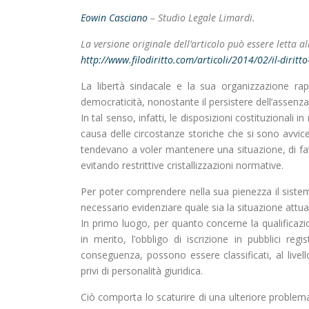
Eowin Casciano
–
Studio Legale Limardi.
La versione originale dell’articolo può essere letta all
http://www.filodiritto.com/articoli/2014/02/il-dirit
La libertà sindacale e la sua organizzazione rap
democraticità, nonostante il persistere dell’assenza 
In tal senso, infatti, le disposizioni costituzionali
causa delle circostanze storiche che si sono avvice
tendevano a voler mantenere una situazione, di fatt
evitando restrittive cristallizzazioni normative.
Per poter comprendere nella sua pienezza il sistema
necessario evidenziare quale sia la situazione attual
In primo luogo, per quanto concerne la qualificazio
in merito, l’obbligo di iscrizione in pubblici regi
conseguenza, possono essere classificati, al livel
privi di personalità giuridica.
Ciò comporta lo scaturire di una ulteriore problemati