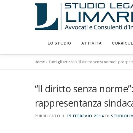
Passa
al
contenuto
LO STUDIO
ATTIVITÀ
CURRICU
Home
»
Tutti gli articoli
»
“Il diritto senza norme”: prospe
“Il diritto senza norme”
rappresentanza sindac
PUBBLICATO IL
15 FEBBRAIO 2014
DI
STUDIOLI