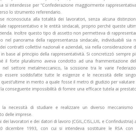
sa si intendesse per “Confederazione maggiormente rappresentativa
erso lo strumento referendario.
se riconosciuta alla totalità dei lavoratori, senza alcuna distinzion
ale rappresentativo e le entità sindacali, proprio perché queste ulti
zienda. Inoltre questo tipo di assetto non permetteva di rappresenta
o nel panorama della rappresentanza sindacale, individuabili sia n
ei contratti collettivi nazionali e aziendali, sia nella considerazione d
, in base al principio della rappresentatività. Si concretizzò sempre pi
erché il forte pluralismo aveva condotto ad una frammentazione del
o nel settore metalmeccanico, la scissione tra le varie Federazio
o essere soddisfatte tutte le esigenze e le necessità delle singo
ra quest’ultime in merito a quale fosse il metro di giudizio per valutare 
a conseguente impossibilità di fornire una efficace tutela ai prestato
, la necessità di studiare e realizzare un diverso meccanismo 
to delle imprese.
 dei lavoratori e dei datori di lavoro (CGIL,CISL,UIL e Confindustria) 
20 dicembre 1993, con cui si intendeva sostituire le RSA con 