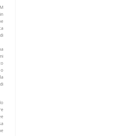
OM
in
be
ta
di
ha
ni
to
 o
la
di
lo
re
ee
sa
ne