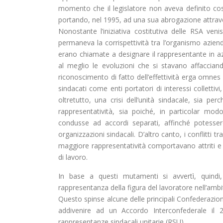
momento che il legislatore non aveva definito co
portando, nel 1995, ad una sua abrogazione attrav
Nonostante l’iniziativa costitutiva delle RSA venis
permaneva la corrispettività tra l’organismo aziend
erano chiamate a designare il rappresentante in a
al meglio le evoluzioni che si stavano affacciand
riconoscimento di fatto dell’effettività erga omnes d
sindacati come enti portatori di interessi collettivi
oltretutto, una crisi dell’unità sindacale, sia p
rappresentatività, sia poiché, in particolar mod
condusse ad accordi separati, affinché potesser
organizzazioni sindacali. D’altro canto, i conflitti t
maggiore rappresentatività comportavano attriti e l
di lavoro.
In base a questi mutamenti si avvertì, quindi
rappresentanza della figura del lavoratore nell’ambi
Questo spinse alcune delle principali Confederazioni
addivenire ad un Accordo Interconfederale il 
rappresentanze sindacali unitarie (RSU).