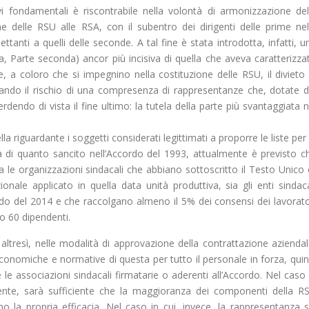
 fondamentali è riscontrabile nella volontà di armonizzazione del
ne delle RSU alle RSA, con il subentro dei dirigenti delle prime nel
spettanti a quelli delle seconde. A tal fine è stata introdotta, infatti, u
, Parte seconda) ancor più incisiva di quella che aveva caratterizza
, a coloro che si impegnino nella costituzione delle RSU, il divieto 
nando il rischio di una compresenza di rappresentanze che, dotate d
dendo di vista il fine ultimo: la tutela della parte più svantaggiata n
a riguardante i soggetti considerati legittimati a proporre le liste per 
nza di quanto sancito nell’Accordo del 1993, attualmente è previsto c
a le organizzazioni sindacali che abbiano sottoscritto il Testo Unico 
onale applicato in quella data unità produttiva, sia gli enti sindaca
do del 2014 e che raccolgano almeno il 5% dei consensi dei lavorato
no 60 dipendenti.
, altresì, nelle modalità di approvazione della contrattazione aziendal
 economiche e normative di questa per tutto il personale in forza, quin
 le associazioni sindacali firmatarie o aderenti all’Accordo. Nel caso 
amente, sarà sufficiente che la maggioranza dei componenti della R
tino la propria efficacia. Nel caso in cui, invece, la rappresentanza s