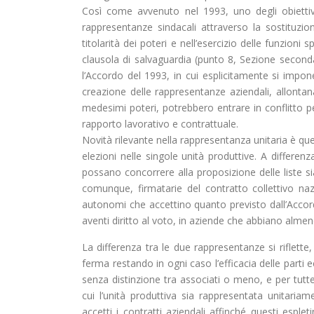
Così come avvenuto nel 1993, uno degli obiettivi
rappresentanze sindacali attraverso la sostituzio
titolarità dei poteri e nell’esercizio delle funzioni 
clausola di salvaguardia (punto 8, Sezione seconda
l’Accordo del 1993, in cui esplicitamente si impone
creazione delle rappresentanze aziendali, allonta
medesimi poteri, potrebbero entrare in conflitto per
rapporto lavorativo e contrattuale.
Novità rilevante nella rappresentanza unitaria è quell
elezioni nelle singole unità produttive. A differe
possano concorrere alla proposizione delle liste si
comunque, firmatarie del contratto collettivo nazi
autonomi che accettino quanto previsto dall’Accor
aventi diritto al voto, in aziende che abbiano alme
La differenza tra le due rappresentanze si riflette
ferma restando in ogni caso l’efficacia delle parti
senza distinzione tra associati o meno, e per tutte
cui l’unità produttiva sia rappresentata unitari
accetti i contratti aziendali affinché questi esple