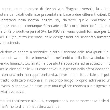
 esprimere, per mezzo di elezioni a suffragio universale, la volon
tare candidati delle liste presentate in base a due differenti criteri. 
ientranti nella norma dell’art. 19, dall’altro quelle realizzate 
sposizione, ma comunque firmatarie dell’Accordo Interconfederale 
a unità produttiva pari al 5%. Le RSU venivano quindi formate per 2
er 1/3 (cd. terzo riservato) dalle designazioni del sindacato firmatar
voti ottenuti.
li doveva andare a sostituire in toto il sistema delle RSA (punti 5 e 
resentava una forte innovazione nell’ambito della libertà sindacale
zienda. Innanzitutto, infatti, la possibilità accordata ad associazioni n
 per le elezioni delle RSU consentiva un ingresso nella sfera decisoria
i con una minima rappresentatività, prive di una forza tale per pot
tratto collettivo nazionale. In secondo luogo, proprio attraverso u
i lavoro, si tendeva ad assicurare una migliore risposta alle esigenze 
ività lavorativa.
stituirsi totalmente alle RSA, comportando una compresenza delle d
he nell’ambito di una medesima azienda.