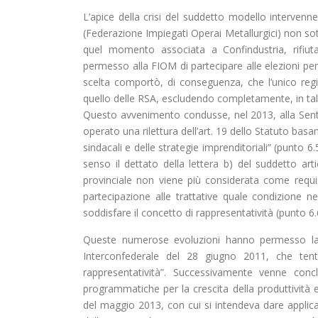
L’apice della crisi del suddetto modello interven
(Federazione Impiegati Operai Metallurgici) non sott
quel momento associata a Confindustria, rifiut
permesso alla FIOM di partecipare alle elezioni pe
scelta comportò, di conseguenza, che l’unico regi
quello delle RSA, escludendo completamente, in ta
Questo avvenimento condusse, nel 2013, alla Sent
operato una rilettura dell’art. 19 dello Statuto basa
sindacali e delle strategie imprenditoriali” (punto 
senso il dettato della lettera b) del suddetto art
provinciale non viene più considerata come requis
partecipazione alle trattative quale condizione n
soddisfare il concetto di rappresentatività (punto 6.6
Queste numerose evoluzioni hanno permesso la s
Interconfederale del 28 giugno 2011, che tenta
rappresentatività”. Successivamente venne conc
programmatiche per la crescita della produttività e 
del maggio 2013, con cui si intendeva dare applicazi