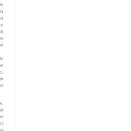
le
la
na
to
di
ei
el
le
he
o,
li
ri
e,
di
in
SU
ia