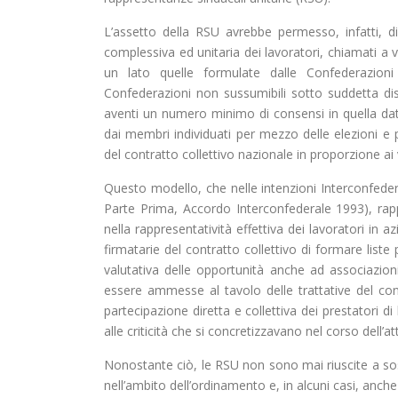
L’assetto della RSU avrebbe permesso, infatti, di
complessiva ed unitaria dei lavoratori, chiamati a vo
un lato quelle formulate dalle Confederazioni r
Confederazioni non sussumibili sotto suddetta di
aventi un numero minimo di consensi in quella dat
dai membri individuati per mezzo delle elezioni e p
del contratto collettivo nazionale in proporzione ai 
Questo modello, che nelle intenzioni Interconfedera
Parte Prima, Accordo Interconfederale 1993), rapp
nella rappresentatività effettiva dei lavoratori in a
firmatarie del contratto collettivo di formare liste
valutativa delle opportunità anche ad associazion
essere ammesse al tavolo delle trattative del con
partecipazione diretta e collettiva dei prestatori d
alle criticità che si concretizzavano nel corso dell’att
Nonostante ciò, le RSU non sono mai riuscite a so
nell’ambito dell’ordinamento e, in alcuni casi, anc