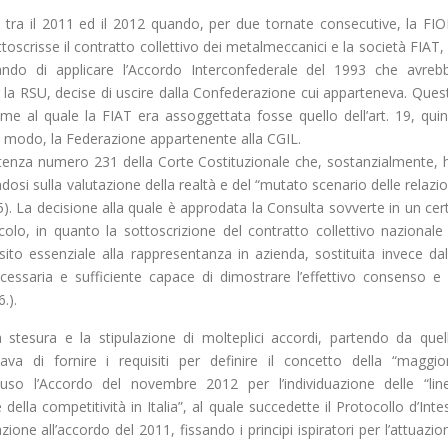
ne tra il 2011 ed il 2012 quando, per due tornate consecutive, la FI
oscrisse il contratto collettivo dei metalmeccanici e la società FIAT, 
ando di applicare l’Accordo Interconfederale del 1993 che avreb
r la RSU, decise di uscire dalla Confederazione cui apparteneva. Ques
me al quale la FIAT era assoggettata fosse quello dell’art. 19, quin
l modo, la Federazione appartenente alla CGIL.
enza numero 231 della Corte Costituzionale che, sostanzialmente, 
ndosi sulla valutazione della realtà e del “mutato scenario delle relazio
6.5). La decisione alla quale è approdata la Consulta sovverte in un cer
icolo, in quanto la sottoscrizione del contratto collettivo nazionale
ito essenziale alla rappresentanza in azienda, sostituita invece dal
ecessaria e sufficiente capace di dimostrare l’effettivo consenso e 
.).
tesura e la stipulazione di molteplici accordi, partendo da quel
va di fornire i requisiti per definire il concetto della “maggio
luso l’Accordo del novembre 2012 per l’individuazione delle “lin
della competitività in Italia”, al quale succedette il Protocollo d’Inte
one all’accordo del 2011, fissando i principi ispiratori per l’attuazio