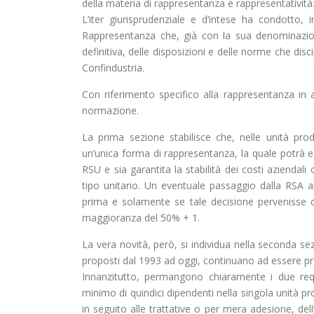
della materia di rappresentanza e rappresentatività
L’iter giurisprudenziale e d’intese ha condotto, 
Rappresentanza che, già con la sua denominazio
definitiva, delle disposizioni e delle norme che dis
Confindustria.
Con riferimento specifico alla rappresentanza in 
normazione.
La prima sezione stabilisce che, nelle unità prod
un’unica forma di rappresentanza, la quale potrà es
RSU e sia garantita la stabilità dei costi aziendal
tipo unitario. Un eventuale passaggio dalla RSA a
prima e solamente se tale decisione pervenisse dal
maggioranza del 50% + 1.
La vera novità, però, si individua nella seconda se
proposti dal 1993 ad oggi, continuano ad essere p
Innanzitutto, permangono chiaramente i due requ
minimo di quindici dipendenti nella singola unità prod
in seguito alle trattative o per mera adesione, del