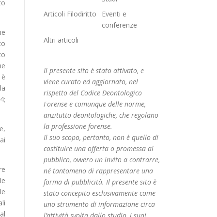
to
Articoli Filodiritto
Eventi e
conferenze
ne
Altri articoli
to
to
me
Il presente sito è stato attivato, e
 è
viene curato ed aggiornato, nel
la
rispetto del Codice Deontologico
4;
Forense e comunque delle norme,
anzitutto deontologiche, che regolano
la professione forense.
e,
Il suo scopo, pertanto, non è quello di
ai
costituire una offerta o promessa al
pubblico, ovvero un invito a contrarre,
re
né tantomeno di rappresentare una
le
forma di pubblicità. Il presente sito è
le
stato concepito esclusivamente come
li
uno strumento di informazione circa
al
l’attività svolta dallo studio, i suoi