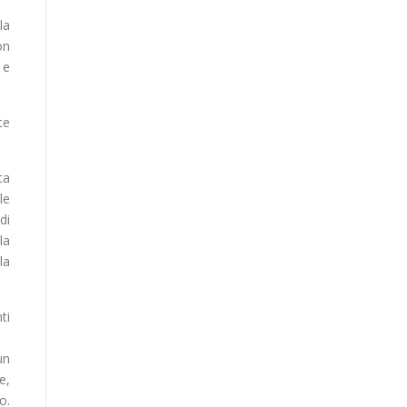
la
on
 e
te
ta
le
di
la
la
ti
un
e,
o.