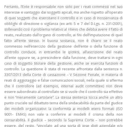
Pertanto, l’Ente è responsabile non solo per i reati commessi nel suo
interesse e vantaggio dai soggetti apicali, ma anche rispetto all’operato
di quei soggetti che esercitano il controllo e in caso di inosservanza di
obblighi di direzione o vigilanza (ex artt. 5 e 7 del D.Lgs. n. 231/2001),
sollevando così il problema relativo al rilievo che debba avere il fatto di
reato, realizzato dall’organo di controllo, ai fini dell’imputazione di quel
fatto all’ente stesso.
In buona sostanza, non è chiaro se il reato
commesso nell’esercizio della gestione dell’ente o della funzione di
controllo conduce, in entrambe le ipotesi, all’ascrizione del reato
all’ente oppure se, a prescindere dalla funzione, deve trattarsi in ogni
caso di soggetto titolare della gestione, anche se esercita funzioni di
controllo. La questione è stata di recente affrontata dalla sentenza n.
3307/2013 della Corte di cassazione – V Sezione Penale, in materia di
reati di aggiotaggio e false comunicazioni sociali, nella quale si afferma
che il controllore (ad esempio, internal audit committee) non deve
essere subordinato al controllato se si vuole che il controllo sia effettivo
e non “meramente cartolare”. La stessa sentenza tocca anche un altro
punto cruciale sul dibattuto tema della sindacabilità da parte del giudice
dei modelli organizzativi: la conformità ai modelli etero formati (ISO
9001- EMAS) non vale a conferire ai modelli il crisma della non
censurabilità. Il giudice – secondo la Suprema Corte – non potrebbe
essere, del resto, “vincolato ad una sorta di ipse dixit aziendale e/o