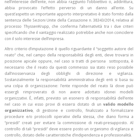
nell’interesse dell’ente, non abbia raggiunto l’obbiettivo o, addirittura,
abbia provocato l’effetto perverso di un danno all’ente. Su
quest’aspetto un importante apporto interpretativo è stato fornito dalla
sentenza delle Sezioni Unite della Cassazione n. 38343/2014,
relativa al
processo ThyssenKrupp, che conferma l’alternatività tra i due criteri
specificando che il vantaggio realizzato potrebbe anche non coincidere
con il solo interesse dell’impresa.
Altro criterio d’imputazione è quello riguardante il “soggetto autore del
reato” che, nel campo della responsabilità degli enti, deve trovarsi in
posizione apicale oppure, nel caso si tratti di persona
sottoposta, è
necessario che il reato da questi commesso sia stato reso possibile
dall’inosservanza degli obblighi di direzione e vigilanza.
Sostanzialmente la responsabilità amministrativa degli enti si basa su
una colpa di organizzazione: l’ente risponde del reato là dove può
essergli rimproverato di non avere adottato idonei modelli
organizzativi. È, infatti, previsto un esonero di responsabilità dell’ente
nel caso in cui esso provi di essersi dotato di un
valido modello
organizzativo
, di gestione e controllo, finalizzato a formalizzare
procedure e/o protocolli operativi della stessa, che diano forma a
“presidi” creati per evitare la commissione di reati-presupposto. Al
controllo di tali “presidi” deve essere posto un organismo di vigilanza e
controllo, dotato delle caratteristiche d’indipendenza e professionalità.