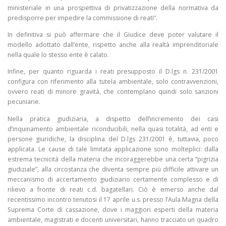
ministeriale in una prospettiva di privatizzazione della normativa da
predisporre per impedire la commissione di reati”.
In definitiva si può affermare che il Giudice deve poter valutare il
modello adottato dall’ente, rispetto anche alla realtà imprenditoriale
nella quale lo stesso ente è calato.
Infine, per quanto riguarda i reati presupposto il D.lgs n. 231/2001
configura con riferimento alla tutela ambientale, solo contravvenzioni,
ovvero reati di minore gravità, che contemplano quindi solo sanzioni
pecuniarie.
Nella pratica giudiziaria, a dispetto dell’incremento dei casi
d’inquinamento ambientale riconducibili, nella quasi totalità, ad enti e
persone giuridiche, la disciplina del D.lgs 231/2001 è, tuttavia, poco
applicata. Le cause di tale limitata applicazione sono molteplici: dalla
estrema tecnicità della materia che incoraggerebbe una certa “pigrizia
giudiziale”, alla circostanza che diventa sempre più difficile attivare un
meccanismo di accertamento giudiziario certamente complesso e di
rilievo a fronte di reati c.d. bagatellari. Ciò è emerso anche dal
recentissimo incontro tenutosi il 17 aprile u.s. presso l’Aula Magna della
Suprema Corte di cassazione, dove i maggiori esperti della materia
ambientale, magistrati e docenti universitari, hanno tracciato un quadro