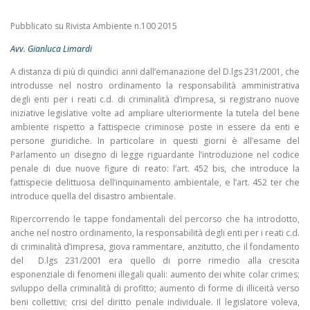
Pubblicato su Rivista Ambiente n.100 2015
Avv. Gianluca Limardi
A distanza di più di quindici anni dall’emanazione del D.lgs 231/2001, che
introdusse
nel nostro ordinamento la responsabilità amministrativa
degli enti per i reati c.d. di criminalità d’impresa, si registrano nuove
iniziative legislative volte ad ampliare ulteriormente la tutela del bene
ambiente rispetto a fattispecie criminose poste in essere da enti e
persone giuridiche. In particolare in questi giorni è all’esame del
Parlamento un disegno di legge riguardante l’introduzione nel codice
penale di due nuove figure di reato: l’art. 452 bis, che introduce la
fattispecie delittuosa dell’inquinamento ambientale, e l’art. 452 ter che
introduce quella del disastro ambientale.
Ripercorrendo le tappe fondamentali del percorso che ha introdotto,
anche nel nostro ordinamento, la responsabilità degli enti per i reati c.d.
di criminalità d’impresa, giova rammentare, anzitutto, che il fondamento
del
D.lgs 231/2001 era quello di porre rimedio alla crescita
esponenziale di fenomeni illegali quali: aumento dei white colar crimes;
sviluppo della criminalità di profitto; aumento di forme di illiceità verso
beni collettivi; crisi del diritto penale individuale. Il legislatore voleva,