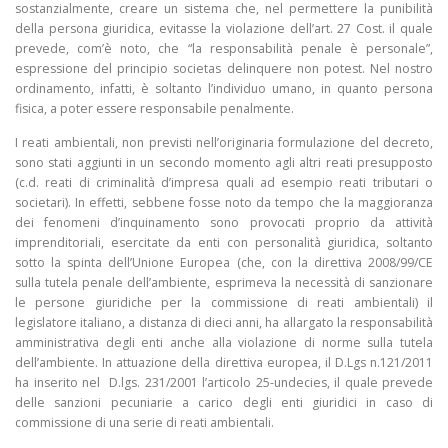
sostanzialmente, creare un sistema che, nel permettere la punibilità
della persona giuridica, evitasse la violazione dell’art. 27 Cost. il quale
prevede, com’è noto, che “la responsabilità penale è personale”,
espressione del principio societas delinquere non potest. Nel nostro
ordinamento, infatti, è soltanto l’individuo umano, in quanto persona
fisica, a poter essere responsabile penalmente.
I reati ambientali, non previsti nell’originaria formulazione del decreto,
sono stati aggiunti in un secondo momento agli altri reati presupposto
(c.d. reati di criminalità d’impresa quali ad esempio reati tributari o
societari). In effetti, sebbene fosse noto da tempo che la maggioranza
dei fenomeni d’inquinamento sono provocati proprio da attività
imprenditoriali, esercitate da enti con personalità giuridica, soltanto
sotto la spinta dell’Unione Europea (che, con la direttiva 2008/99/CE
sulla tutela penale dell’ambiente, esprimeva la necessità di sanzionare
le persone giuridiche per la commissione di reati ambientali) il
legislatore italiano, a distanza di dieci anni, ha allargato la responsabilità
amministrativa degli enti anche alla violazione di norme sulla tutela
dell’ambiente
. In attuazione della direttiva europea, il D.Lgs n.121/2011
ha inserito nel
D.lgs. 231/2001 l’articolo 25-undecies, il quale prevede
delle sanzioni pecuniarie a carico degli enti giuridici in caso di
commissione di una serie di reati ambientali.