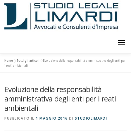
Passa
al
contenuto
Menu
Home
»
Tutti gli articoli
»
Evoluzione della responsabilità amministrativa degli enti per
LO STUDIO
ATTIVITÀ
CURRICULUM
i reati ambientali
Evoluzione della responsabilità
PUBBLICAZIONI E STUDI
EVENTI E CONFERENZE
amministrativa degli enti per i reati
ambientali
CONSULENTI
COLLABORATORI
FOTO
PUBBLICATO IL
1 MAGGIO 2016
DI
STUDIOLIMARDI