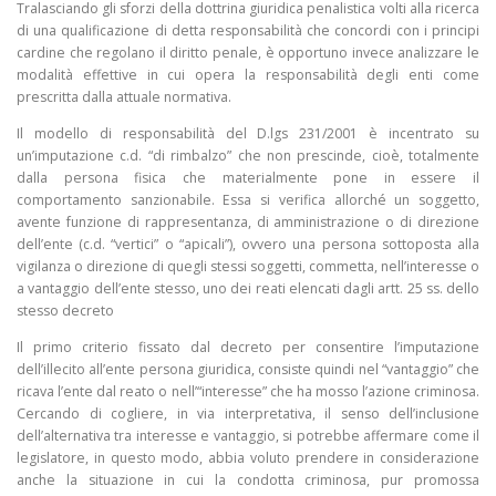
Tralasciando gli sforzi della dottrina giuridica penalistica volti alla ricerca
di una qualificazione di detta responsabilità che concordi con i principi
cardine che regolano il diritto penale, è opportuno invece analizzare le
modalità effettive in cui opera la responsabilità degli enti come
prescritta dalla attuale normativa.
Il modello di responsabilità del D.lgs 231/2001 è incentrato su
un’imputazione c.d. “di rimbalzo” che non prescinde, cioè, totalmente
dalla persona fisica che materialmente pone in essere il
comportamento sanzionabile. Essa si verifica allorché un soggetto,
avente funzione di rappresentanza, di amministrazione o di direzione
dell’ente (c.d. “vertici” o “apicali”), ovvero una persona sottoposta alla
vigilanza o direzione di quegli stessi soggetti, commetta, nell’interesse o
a vantaggio dell’ente stesso, uno dei reati elencati dagli artt. 25 ss. dello
stesso decreto
Il primo criterio fissato dal decreto per consentire l’imputazione
dell’illecito all’ente persona giuridica, consiste quindi nel “vantaggio” che
ricava l’ente dal reato o nell’“interesse” che ha mosso l’azione criminosa.
Cercando di cogliere, in via interpretativa, il senso dell’inclusione
dell’alternativa tra interesse e vantaggio, si potrebbe affermare come il
legislatore, in questo modo, abbia voluto prendere in considerazione
anche la situazione in cui la condotta criminosa, pur promossa