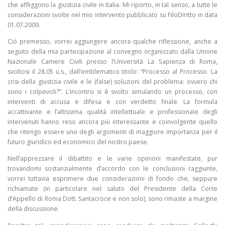
che affliggono la giustizia civile in Italia. Mi riporto, in tal senso, a tutte le
considerazioni svolte nel mio intervento pubblicato su FiloDiritto in data
01.07.2009.
Ciò premesso, vorrei aggiungere ancora qualche riflessione, anche a
seguito della mia partecipazione al convegno organizzato dalla Unione
Nazionale Camere Civili presso l’Università La Sapienza di Roma,
svoltosi il 28.05 u.s., dall’emblematico titolo: “Processo al Processo. La
crisi della giustizia civile e le (false) soluzioni del problema: ovvero chi
sono i colpevoli?”. L’incontro si è svolto simulando un processo, con
interventi di accusa e difesa e con verdetto finale. La formula
accattivante e l’altissima qualità intellettuale e professionale degli
intervenuti hanno reso ancora più interessante e coinvolgente quello
che ritengo essere uno degli argomenti di maggiore importanza per il
futuro giuridico ed economico del nostro paese.
Nell’apprezzare il dibattito e le varie opinioni manifestate, pur
trovandomi sostanzialmente d’accordo con le conclusioni raggiunte,
vorrei tuttavia esprimere due considerazioni di fondo che, seppure
richiamate (in particolare nel saluto del Presidente della Corte
d’Appello di Roma Dott. Santacroce e non solo), sono rimaste a margine
della discussione.