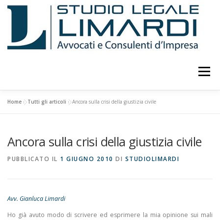
Passa
al
contenuto
Menu
Home
»
Tutti gli articoli
»
Ancora sulla crisi della giustizia civile
LO STUDIO
ATTIVITÀ
CURRICULUM
Ancora sulla crisi della giustizia civile
PUBBLICAZIONI E STUDI
EVENTI E CONFERENZE
PUBBLICATO IL
1 GIUGNO 2010
DI
STUDIOLIMARDI
CONSULENTI
COLLABORATORI
FOTO
Avv. Gianluca Limardi
Ho già avuto modo di scrivere ed esprimere la mia opinione sui mali