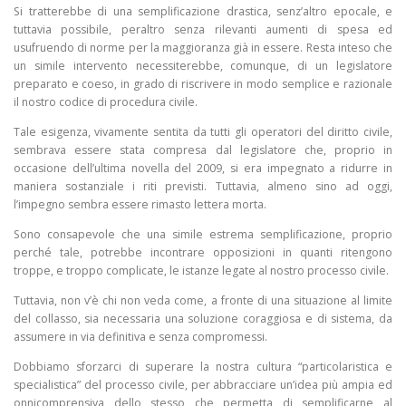
Si tratterebbe di una semplificazione drastica, senz’altro epocale, e
tuttavia possibile, peraltro senza rilevanti aumenti di spesa ed
usufruendo di norme per la maggioranza già in essere. Resta inteso che
un simile intervento necessiterebbe, comunque, di un legislatore
preparato e coeso, in grado di riscrivere in modo semplice e razionale
il nostro codice di procedura civile.
Tale esigenza, vivamente sentita da tutti gli operatori del diritto civile,
sembrava essere stata compresa dal legislatore che, proprio in
occasione dell’ultima novella del 2009, si era impegnato a ridurre in
maniera sostanziale i riti previsti. Tuttavia, almeno sino ad oggi,
l’impegno sembra essere rimasto lettera morta.
Sono consapevole che una simile estrema semplificazione, proprio
perché tale, potrebbe incontrare opposizioni in quanti ritengono
troppe, e troppo complicate, le istanze legate al nostro processo civile.
Tuttavia, non v’è chi non veda come, a fronte di una situazione al limite
del collasso, sia necessaria una soluzione coraggiosa e di sistema, da
assumere in via definitiva e senza compromessi.
Dobbiamo sforzarci di superare la nostra cultura “particolaristica e
specialistica” del processo civile, per abbracciare un’idea più ampia ed
onnicomprensiva dello stesso che permetta di semplificarne al