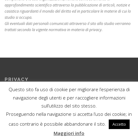
approfondimento scientifico attraverso la pubblicazione di articoli, notizie e
casistica riguardanti il mondo del diritto ed in particolare le materie di cui lo
studio si occupa.
Gli eventuali dati personali comunicati attraverso il sito allo studio verranno
trattati secondo la vigente normativa in materia di privacy.
PRIVACY
Questo sito fa uso di cookie per migliorare l’esperienza di
Privacy Policy del sito
navigazione degli utenti e per raccogliere informazioni
sull’utilizzo del sito stesso.
Proseguendo nella navigazione si accetta l’uso dei cookie; in
caso contrario è possibile abbandonare il sito.
Accetto
I cookie ci aiutano ad erogare servizi di qualità. Utilizzando i nostri
Copyright ©2019 Studio Legale Limardi
servizi, l'utente accetta le nostre modalità d'uso dei
Maggiori info
cookie.
Ulteriori informazioni
OK