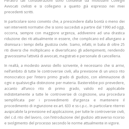
Peraltro tali considerazioni sono condivise da moltissimi Colleghi
Avvocati civilisti e si collegano a quanto già espresso nei miei
precedenti scritti.
In particolare sono convinto che, a prescindere dalla bontà o meno dei
vari interventi normativi che si sono succeduti a partire dal 1990 ad oggi,
occorra, sempre con maggiore urgenza, addivenire ad una drastica
riduzione dei riti attualmente in essere, che complicano ed allungano a
dismisura i tempi della giustizia civile. Siamo, infatti, in balia di oltre 25
riti diversi che moltiplicano e diversificano gli adempimenti, rendendo
gravosissima l’attività di avvocati, magistrati e personale di cancelleria.
In realtà, a modesto avviso dello scrivente, è necessario che si arrivi,
nell’ambito di tutte le controversie civili, alla previsione di un unico rito
monocratico per l’intero primo grado di giudizio, con eliminazione di
ogni e qualsivoglia distinzione per materia. Basterebbe poi prevedere,
accanto all’unico rito di primo grado, valido ed applicabile
indistintamente a tutte le controversie di cognizione, una procedura
semplificata per i provvedimenti d’urgenza e mantenere il
procedimento di ingiunzione ex art. 633 e ss c.p.c.. In particolare riterrei
auspicabile la previsione ed applicazione, per tutte le controversie civili,
del c.d. rito del lavoro, con l’introduzione del giudizio attraverso ricorso
e svolgimento del processo secondo le norme attualmente in vigore.