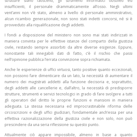
strutture siano fatiscenti, gli strumenti informatici obsoleti ed
insufficienti, il personale drammaticamente all’osso. Negli ultimi
vent’anni non v’è stato, almeno a livello di personale amministrativo,
alcun ricambio generazionale, non sono stati indetti concorsi, né si è
provveduto alla riqualificazione degli addetti.
I fondi a disposizione del ministero non sono mai stati indirizzati in
maniera convinta per le effettive istanze del comparto della giustizia
civile, restando sempre assorbiti da altre diverse esigenze. Eppure,
nonostante tali innegabili dati di fatto, c’è il rischio che passi
nell’opinione pubblica l’errata convinzione sopra richiamata.
Anche le esperienze di uffici virtuosi, tanto positive quanto eccezionali,
non possono fare dimenticare da un lato, la necessità di aumentare il
numero dei magistrati addetti alla funzione decisoria e, soprattutto,
degli addetti alle cancellerie e, dall’altro, la necessità di predisporre
strutture, strumenti e servizi tecnologici in grado di fare svolgere a tutti
gli operatori del diritto le proprie funzioni e mansioni in maniera
adeguata. La stessa necessaria ed improcrastinabile riforma delle
circoscrizioni e degli uffici giudiziari, fondamentale anch’essa per una
effettiva razionalizzazione della giustizia civile e non solo, non può
prescindere da una seria riflessione su questo punto.
Attualmente ciò appare impossibile, almeno in base a quanto