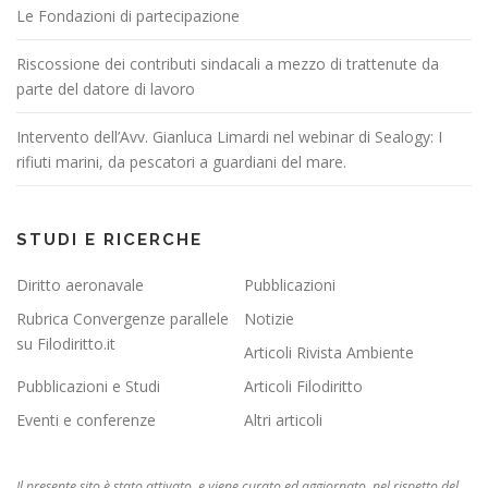
Le Fondazioni di partecipazione
Riscossione dei contributi sindacali a mezzo di trattenute da
parte del datore di lavoro
Intervento dell’Avv. Gianluca Limardi nel webinar di Sealogy: I
rifiuti marini, da pescatori a guardiani del mare.
STUDI E RICERCHE
Diritto aeronavale
Pubblicazioni
Rubrica Convergenze parallele
Notizie
su Filodiritto.it
Articoli Rivista Ambiente
Pubblicazioni e Studi
Articoli Filodiritto
Eventi e conferenze
Altri articoli
Il presente sito è stato attivato, e viene curato ed aggiornato, nel rispetto del