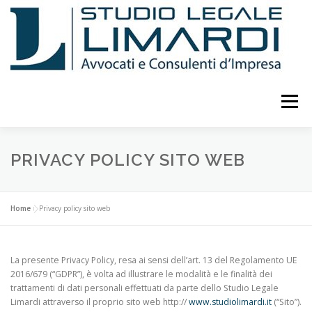
Passa
al
contenuto
Menu
LO STUDIO
ATTIVITÀ
CURRICULUM
PRIVACY POLICY SITO WEB
PUBBLICAZIONI E STUDI
EVENTI E CONFERENZE
Home
»
Privacy policy sito web
CONSULENTI
COLLABORATORI
FOTO
La presente Privacy Policy, resa ai sensi dell’art. 13 del Regolamento UE
2016/679 (“GDPR”), è volta ad illustrare le modalità e le finalità dei
trattamenti di dati personali effettuati da parte dello Studio Legale
Limardi attraverso il proprio sito web http://
www.studiolimardi.it
(“Sito”).